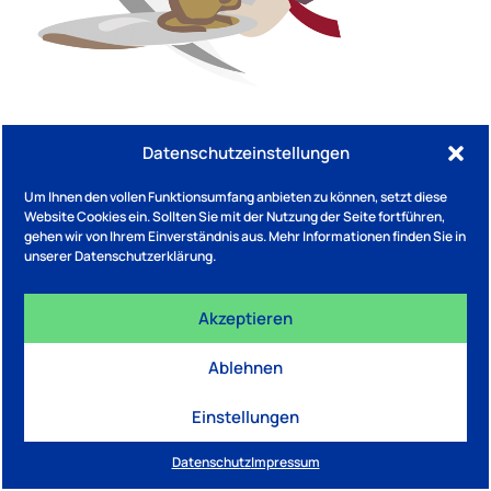
Kaffeekontor Kolschitzky
Datenschutzeinstellungen
Um Ihnen den vollen Funktionsumfang anbieten zu können, setzt diese
Website Cookies ein. Sollten Sie mit der Nutzung der Seite fortführen,
gehen wir von Ihrem Einverständnis aus. Mehr Informationen finden Sie in
unserer Datenschutzerklärung.
IMPRESSUM
DATENSCHUTZ
Akzeptieren
Eine Initiative von BNW Bundesverband Nachhaltige
Wirtschaft e.V. / Website von
NEW STANDARD.STUDIO
Ablehnen
Einstellungen
Datenschutz
Impressum