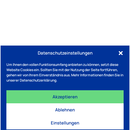
Datenschutzeinstellungen
Blitzblume Gerätereparatur Jung & Wein GbR
Um Ihnen den vollen Funktionsumfang anbieten zu können, setzt diese
Website Cookies ein. Sollten Sie mit der Nutzung der Seite fortführen,
gehen wir von Ihrem Einverständnis aus. Mehr Informationen finden Sie in
unserer Datenschutzerklärung.
Akzeptieren
IMPRESSUM
DATENSCHUTZ
Ablehnen
Eine Initiative von BNW Bundesverband Nachhaltige
Wirtschaft e.V. / Website von
NEW STANDARD.STUDIO
Einstellungen