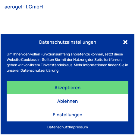
aerogel-it GmbH
Datenschutzeinstellungen
Um Ihnen den vollen Funktionsumfang anbieten zu können, setzt diese
IMPRESSUM
DATENSCHUTZ
Website Cookies ein. Sollten Sie mit der Nutzung der Seite fortführen,
Eine Initiative von BNW Bundesverband Nachhaltige
gehen wir von Ihrem Einverständnis aus. Mehr Informationen finden Sie in
Wirtschaft e.V. / Website von
NEW STANDARD.STUDIO
unserer Datenschutzerklärung.
Akzeptieren
Ablehnen
Einstellungen
Datenschutz
Impressum